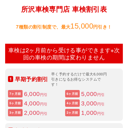
所沢車検専門店 車検割引表
15,000
7種類の割引制度で、最大
円引き！
車検は2ヶ月前から受ける事ができます
※次
回の車検の期間は変わりません
早く予約するだけで最大6,000円
早期予約割引
1
引きになるお得なシステムで
す！
6,000
5,000
7ヶ月前
6ヶ月前
円引
円引
4,000
3,000
5ヶ月前
4ヶ月前
円引
円引
2,000
1,000
3ヶ月前
2ヶ月前
円引
円引