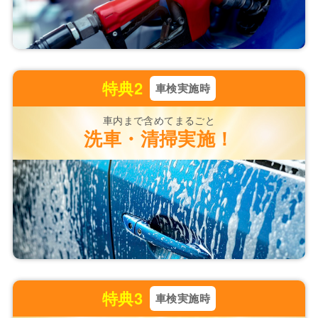
特典2
車検実施時
車内まで含めてまるごと
洗車・清掃
実施！
特典3
車検実施時