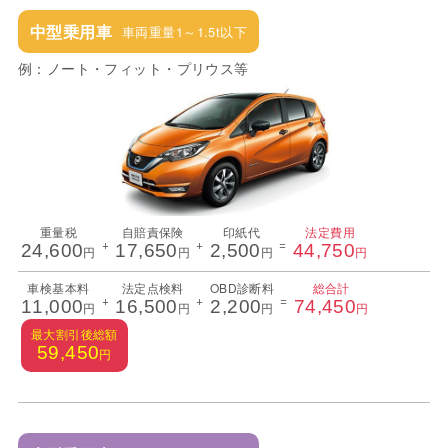
中型乗用車
車両重量1～1.5t以下
例：ノート・フィット・プリウス等
重量税
自賠責保険
印紙代
法定費用
+
+
=
24,600
17,650
2,500
44,750
円
円
円
円
車検基本料
法定点検料
OBD診断料
総合計
+
+
=
11,000
16,500
2,200
74,450
円
円
円
円
最大割引後総額
59,450
円