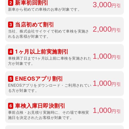
新車初回割引
2
3,000
円引
新車から初めての車検のお車が対象です。
当店初めて割引
3
2,000
円引
当社、株式会社サイケイで初めて車検を実施さ
れるお客様が対象です。
1ヶ月以上前実施割引
4
1,000
円引
車検満了日まで1ヶ月以上前に車検を実施された
方が対象です。
ENEOSアプリ割引
5
1,000
円引
ENEOSアプリをダウンロード・ご利用されてい
る方が対象です。
車検入庫日即決割引
6
1,000
円引
事前点検・お見積り実施時に、その場で車検実
施日を決定されたお客様が対象です。