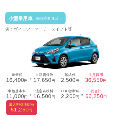
小型乗用車
車両重量1t以下
例：ヴィッツ・マーチ・スイフト等
重量税
自賠責保険
印紙代
法定費用
+
+
=
16,400
17,650
2,500
36,550
円
円
円
円
車検基本料
法定点検料
OBD診断料
総合計
+
+
=
11,000
16,500
2,200
66,250
円
円
円
円
最大割引後総額
51,250
円