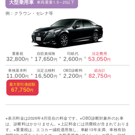
大型乗用車
車両重量1.5～2t以下
例：クラウン・セレナ等
重量税
自賠責保険
印紙代
法定費用
+
+
=
32,800
17,650
2,600
53,050
円
円
円
円
車検基本料
法定点検料
OBD診断料
総合計
+
+
=
11,000
16,500
2,200
82,750
円
円
円
円
最大割引後総額
67,750
円
※表示料金は2026年4月現在の料金です。※OBD診断対象外のお車
は、診断料はかかりません。※上記料金には消費税が含まれておりま
す。※重量税は、エコカー減税適用無し、車齢13年未満、車検有効