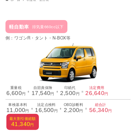
軽自動車
排気量660cc以下
例：ワゴンR・タント・N-BOX等
重量税
自賠責保険
印紙代
法定費用
+
+
=
6,600
17,540
2,500
26,640
円
円
円
円
車検基本料
法定点検料
OBD診断料
総合計
+
+
=
11,000
16,500
2,200
56,340
円
円
円
円
最大割引後総額
41,340
円