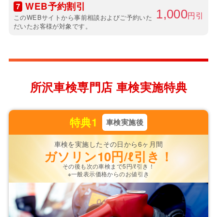
WEB予約割引
7
1,000
円引
このWEBサイトから事前相談およびご予約いた
だいたお客様が対象です。
所沢車検専門店 車検実施特典
特典1
車検実施後
車検を実施したその日から6ヶ月間
ガソリン
10円/ℓ引き！
その後も次の車検まで5円/ℓ引き！
※一般表示価格からのお値引き