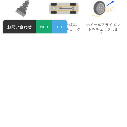
ドライブシャフトダ
車枠、本体の緩み、
ホイールアライメン
お問い合わせ
WEB
TEL
ストブーツの損傷有
損傷有無をチェック
トをチェックしま
無をチェックしま
します。
す。
す。
ホイールベアリング
ショックアブソーバ
のがたをチェックし
ーの油漏れ・損傷有
ます。
無をチェックしま
す。
受付時間
お急ぎの方はお電話ください！
9:00～19:30