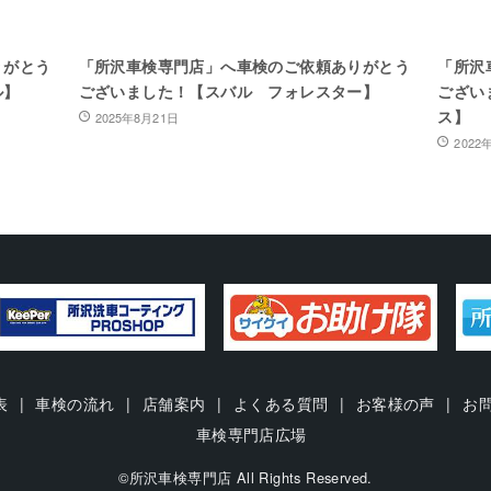
りがとう
「所沢車検専門店」へ車検のご依頼ありがとう
「所沢
ル】
ございました！【スバル フォレスター】
ござい
ス】
2025年8月21日
2022
表
車検の流れ
店舗案内
よくある質問
お客様の声
お
車検専門店広場
©所沢車検専門店 All Rights Reserved.