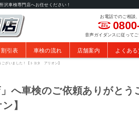
所沢車検専門店へお任せください！
お電話でのご相談
0800
音声ガイダンスに従ってご入力
・割引表
車検の流れ
店舗案内
よくある
うございました！【トヨタ アリオン】
店」へ車検のご依頼ありがとう
オン】