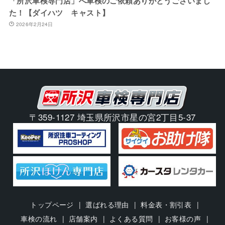
「所沢車検専門店」へ車検のご依頼ありがとうございまし
た！【ダイハツ キャスト】
2026年2月24日
〒359-1127 埼玉県所沢市星の宮2丁目5-37
トップページ
選ばれる理由
料金表・割引表
車検の流れ
店舗案内
よくある質問
お客様の声