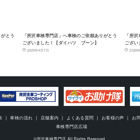
りがとう
「所沢車検専門店」へ車検のご依頼ありがとう
「所沢
ございました！【ダイハツ ブーン】
ござい
2025年4月7日
2026
表
車検の流れ
店舗案内
よくある質問
お客様の声
お
車検専門店広場
©所沢車検専門店 All Rights Reserved.