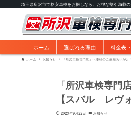
埼玉県所沢市で格安車検をお探しなら、お得な割引満載の
ホーム
選ばれる理由
料金表
ホーム
お知らせ
「所沢車検専門店」へ車検のご依頼ありがと
「所沢車検専門
【スバル レヴ
2023年9月22日
お知らせ