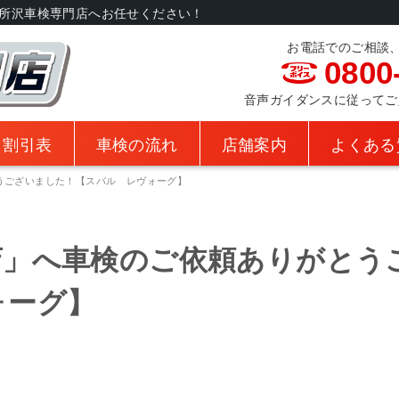
所沢車検専門店へお任せください！
お電話でのご相談
0800
音声ガイダンスに従ってご入力
・割引表
車検の流れ
店舗案内
よくある
うございました！【スバル レヴォーグ】
店」へ車検のご依頼ありがとう
ォーグ】