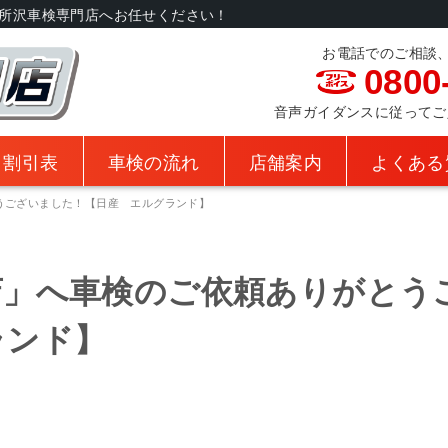
所沢車検専門店へお任せください！
お電話でのご相談
0800
音声ガイダンスに従ってご入力
・割引表
車検の流れ
店舗案内
よくある
うございました！【日産 エルグランド】
店」へ車検のご依頼ありがとう
ランド】