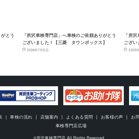
りがとう
「所沢車検専門店」へ車検のご依頼ありがとう
「所沢
ございました！【三菱 タウンボックス】
ござい
2026年7月6日
2025
表
車検の流れ
店舗案内
よくある質問
お客様の声
お
車検専門店広場
©所沢車検専門店 All Rights Reserved.